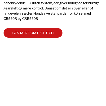
banebrydende E-Clutch system, der giver mulighed for hurtige
gearskift og mere kontrol. Uanset om det er i byen eller på
landevejen, sætter Honda nye standarder for kørsel med
CB650R og CBR650R
LÆS MERE OM E-CLUTCH
CRF1100L Africa Twin
Nye eventyr i 2024: Forbedret ydeevne og
design!
Hondas CRF1100L Africa Twin og Adventure Sports får øget
kraft og designopdateringer med valgfri Showa EERA™
affjedring og forbedret komfort. Tilgængelig nu i nye farver og
med opgraderede funktioner til både on- og off-road eventyr.