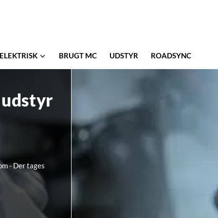
ELEKTRISK
BRUGT MC
UDSTYR
ROADSYNC
 udstyr
om - Der tages