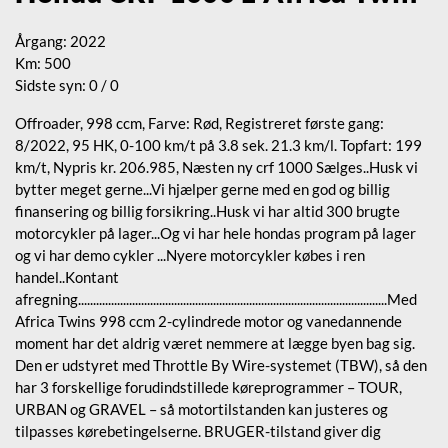
Årgang: 2022
Km: 500
Sidste syn: 0 / 0
Offroader, 998 ccm, Farve: Rød, Registreret første gang:
8/2022, 95 HK, 0-100 km/t på 3.8 sek. 21.3 km/l. Topfart: 199
km/t, Nypris kr. 206.985, Næsten ny crf 1000 Sælges..Husk vi
bytter meget gerne...Vi hjælper gerne med en god og billig
finansering og billig forsikring..Husk vi har altid 300 brugte
motorcykler på lager...Og vi har hele hondas program på lager
og vi har demo cykler ...Nyere motorcykler købes i ren
handel..Kontant
afregning.......................................................................................................Med
Africa Twins 998 ccm 2-cylindrede motor og vanedannende
moment har det aldrig været nemmere at lægge byen bag sig.
Den er udstyret med Throttle By Wire-systemet (TBW), så den
har 3 forskellige forudindstillede køreprogrammer – TOUR,
URBAN og GRAVEL – så motortilstanden kan justeres og
tilpasses kørebetingelserne. BRUGER-tilstand giver dig