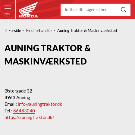
Menu
Forside
·
Find forhandler
·
Auning Traktor & Maskinværksted
AUNING TRAKTOR &
MASKINVÆRKSTED
Østergade 32
8963 Auning
Email:
info@auningtraktor.dk
Tel.:
86483040
https://auningtraktor.dk/