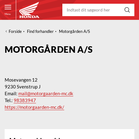
Menu
Forside
·
Find forhandler
·
Motorgården A/S
MOTORGÅRDEN A/S
Mosevangen 12
9230 Svenstrup J
Email:
mail@motorgaarden-mc.dk
Tel.:
98383947
https://motorgaarden-mc.dk/