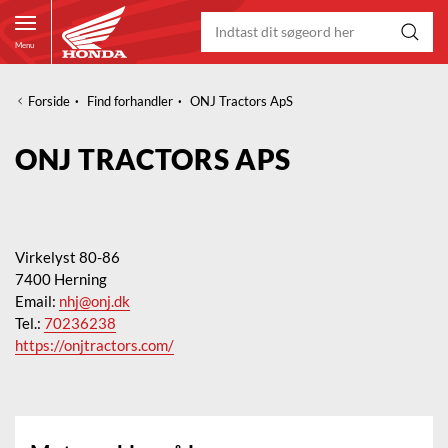
Menu
Forside
·
Find forhandler
·
ONJ Tractors ApS
ONJ TRACTORS APS
Virkelyst 80-86
7400 Herning
Email:
nhj@onj.dk
Tel.:
70236238
https://onjtractors.com/