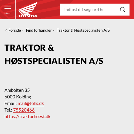
Menu
Forside
·
Find forhandler
·
Traktor & Høstspecialisten A/S
TRAKTOR &
HØSTSPECIALISTEN A/S
Ambolten 35
6000 Kolding
Email:
mail@tohs.dk
Tel.:
75520466
https://traktorhoest.dk