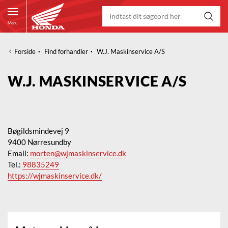
Menu
Forside
·
Find forhandler
·
W.J. Maskinservice A/S
W.J. MASKINSERVICE A/S
Bøgildsmindevej 9
9400 Nørresundby
Email:
morten@wjmaskinservice.dk
Tel.:
98835249
https://wjmaskinservice.dk/