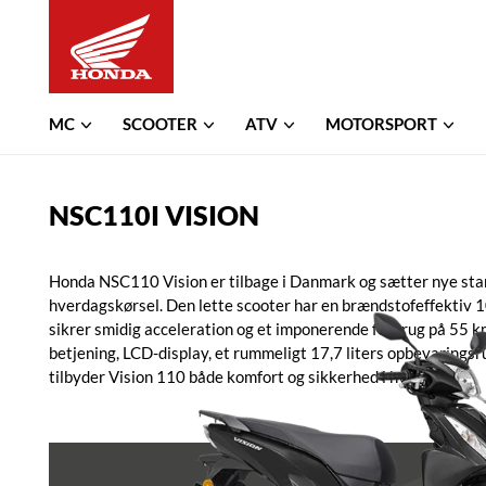
MC
SCOOTER
ATV
MOTORSPORT
NSC110I VISION
Honda NSC110 Vision er tilbage i Danmark og sætter nye sta
hverdagskørsel. Den lette scooter har en brændstofeffektiv 
sikrer smidig acceleration og et imponerende forbrug på 55
betjening, LCD-display, et rummeligt 17,7 liters opbevaring
tilbyder Vision 110 både komfort og sikkerhed i hverdagen.