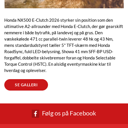
Honda NX500 E-Clutch 2026 styrker sin position som den
ultimative A2-allrounder med Honda E-Clutch, der gør gearskift
nemmere i både bytrafik, på landevej og på grus. Den
væskekølede 471 cc parallel-twin leverer 48 hk og 43 Nm,
mens standardudstyret tæller 5" TFT-skærm med Honda
RoadSync, fuld LED-belysning, Showa 41 mm SFF-BP USD-
forgaffel, dobbelte skivebremser foran og Honda Selectable
Torque Control (HSTC). En alsidig eventyrmaskine klar til
hverdag og oplevelser.
SE GALLERI
Følg os på Facebook