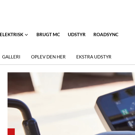
ELEKTRISK
BRUGT MC
UDSTYR
ROADSYNC
GALLERI
OPLEV DEN HER
EKSTRA UDSTYR